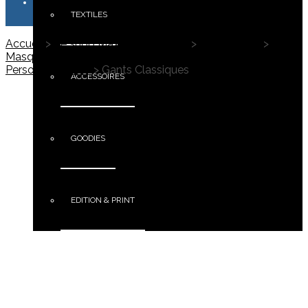
TEXTILES
Accueil
>
Le shop Maximus Campus
>
Accessoires
>
Masques Barrière, Echarpes, Chèches & Gants
Personnalisables
>
Gants Classiques
ACCESSOIRES
GOODIES
EDITION & PRINT
PORTFOLIO