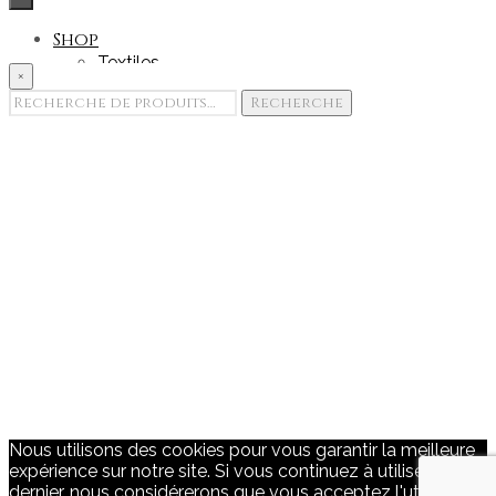
Shop
Textiles
×
Accessoires
Recherche
Recherche
Goodies
pour :
Edition & Print
Portfolio
Showroom
Team
Contact
Nous utilisons des cookies pour vous garantir la meilleure
expérience sur notre site. Si vous continuez à utiliser ce
dernier, nous considérerons que vous acceptez l'utilisation