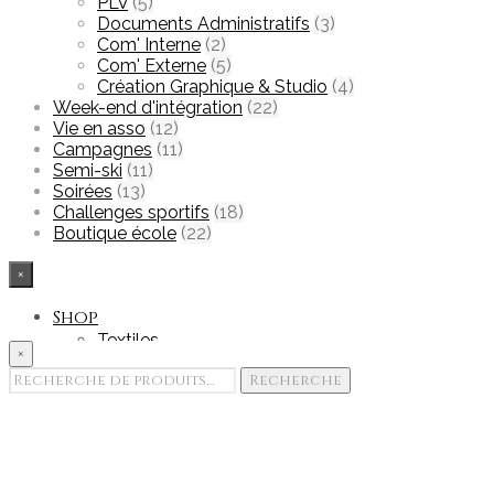
PLV
(5)
Documents Administratifs
(3)
Com' Interne
(2)
Com' Externe
(5)
Création Graphique & Studio
(4)
Week-end d'intégration
(22)
Vie en asso
(12)
Campagnes
(11)
Semi-ski
(11)
Soirées
(13)
Challenges sportifs
(18)
Boutique école
(22)
×
Shop
Textiles
×
Accessoires
Recherche
Recherche
Goodies
pour :
Edition & Print
Portfolio
Showroom
Team