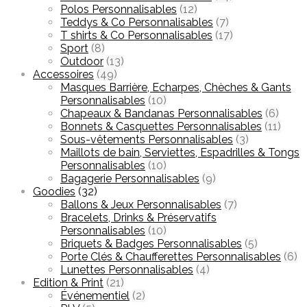
Polos Personnalisables
(12)
Teddys & Co Personnalisables
(7)
T shirts & Co Personnalisables
(17)
Sport
(8)
Outdoor
(13)
Accessoires
(49)
Masques Barrière, Echarpes, Chèches & Gants
Personnalisables
(10)
Chapeaux & Bandanas Personnalisables
(6)
Bonnets & Casquettes Personnalisables
(11)
Sous-vêtements Personnalisables
(3)
Maillots de bain, Serviettes, Espadrilles & Tongs
Personnalisables
(10)
Bagagerie Personnalisables
(9)
Goodies
(32)
Ballons & Jeux Personnalisables
(7)
Bracelets, Drinks & Préservatifs
Personnalisables
(10)
Briquets & Badges Personnalisables
(5)
Porte Clés & Chaufferettes Personnalisables
(6)
Lunettes Personnalisables
(4)
Edition & Print
(21)
Événementiel
(2)