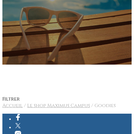
SHOWROOM
TEAM
CONTACT
Filtrer
Accueil
/
Le shop Maximus Campus
/
Goodies