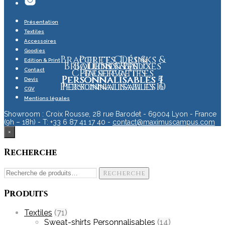
Présentation
Textiles
Accessoires
Goodies
Bracelets, Drinks &
Porte Clés &
Edition & Print
Briquets & Badges
Ballons & Jeux
Lunettes
Chaufferettes
Préservatifs
Contact
Personnalisables
Personnalisables
Personnalisables
4
7
5
Devis
Personnalisables
Personnalisables
10
6
CGV
Mentions légales
Showroom : Croix Rousse, 28 rue Barodet - 69004 Lyon - France
(9h – 18h) - T: +33 6 87 41 17 40 -
contact@maximuscampus.com
×
Recherche
Recherche
Recherche
pour :
Produits
Textiles
(71)
Sweat-shirts Personnalisables
(14)