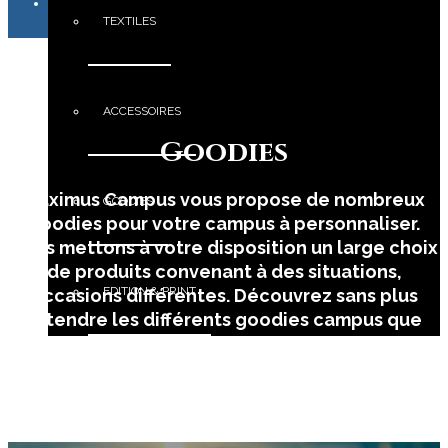
TEXTILES
ACCESSOIRES
Goodies
Maximus Campus vous propose de nombreux
GOODIES
goodies pour votre campus à personnaliser.
Nous mettons à votre disposition un large choix
de produits convenant à des situations,
EDITION & PRINT
occasions différentes. Découvrez sans plus
attendre les différents goodies campus que
vous pourrez customiser à l’image de votre BDE,
votre Fac, votre campus … N’hésitez pas à nous
PORTFOLIO
contacter pour plus d’informations ou
demander un devis gratuitement.