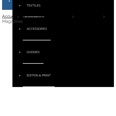
TEXTILES
Accueil
>
Le shop Maximus Campus
>
Edition & Print
>
Magazines
ACCESSOIRES
GOODIES
EDITION & PRINT
PORTFOLIO