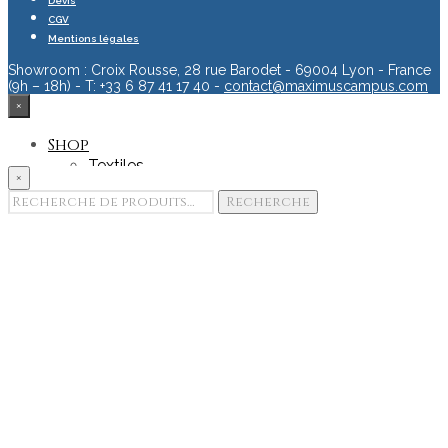
Devis
CGV
Mentions légales
Showroom : Croix Rousse, 28 rue Barodet - 69004 Lyon - France
(9h – 18h) - T: +33 6 87 41 17 40 -
contact@maximuscampus.com
×
Shop
Textiles
×
Accessoires
Recherche
Recherche
Goodies
pour :
Edition & Print
Portfolio
Showroom
Team
Contact