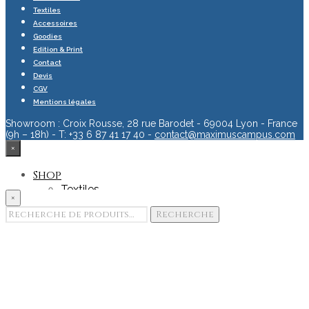
Textiles
Accessoires
Goodies
Edition & Print
Contact
Devis
CGV
Mentions légales
Showroom : Croix Rousse, 28 rue Barodet - 69004 Lyon - France
(9h – 18h) - T: +33 6 87 41 17 40 -
contact@maximuscampus.com
×
Shop
Textiles
×
Accessoires
Recherche
Recherche
Goodies
pour :
Edition & Print
Portfolio
Showroom
Team
Contact