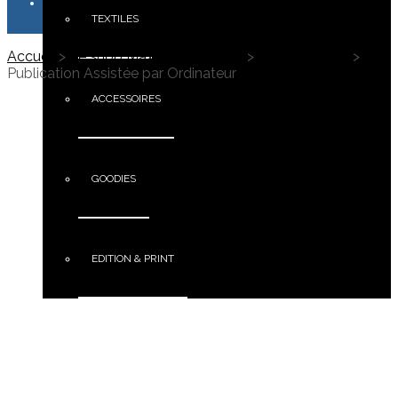
TEXTILES
Accueil
>
Le shop Maximus Campus
>
Edition & Print
>
Publication Assistée par Ordinateur
ACCESSOIRES
GOODIES
EDITION & PRINT
PORTFOLIO