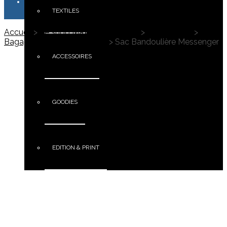
TEXTILES
Accueil
>
Le shop Maximus Campus
>
Accessoires
>
Bagagerie Personnalisables
>
Sac Bandoulière Messenger
ACCESSOIRES
GOODIES
EDITION & PRINT
PORTFOLIO