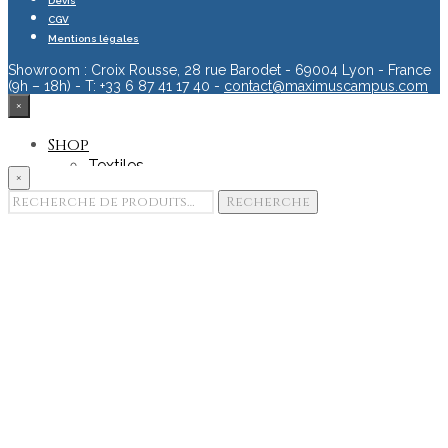
Devis
CGV
Mentions légales
Showroom : Croix Rousse, 28 rue Barodet - 69004 Lyon - France
(9h – 18h) - T: +33 6 87 41 17 40 -
contact@maximuscampus.com
×
Shop
Textiles
×
Accessoires
Recherche
Recherche
Goodies
pour :
Edition & Print
Portfolio
Showroom
Team
Contact