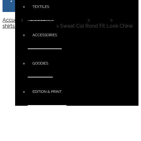
TEXTILES
Accueil
>
Le shop Maximus Campus
>
Textiles
>
Sweat-
shirts Personnalisables
>
Sweat Col Rond Fit Look Chiné
ACCESSOIRES
GOODIES
EDITION & PRINT
PORTFOLIO