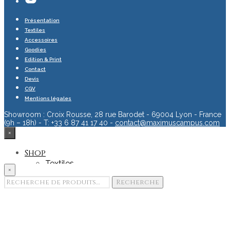
Présentation
Textiles
Accessoires
Goodies
Edition & Print
Contact
Devis
CGV
Mentions légales
Showroom : Croix Rousse, 28 rue Barodet - 69004 Lyon - France
(9h – 18h) - T: +33 6 87 41 17 40 -
contact@maximuscampus.com
×
Shop
Textiles
×
Accessoires
Recherche
Recherche
Goodies
pour :
Edition & Print
Portfolio
Showroom
Team