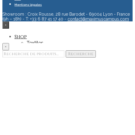
Mentions légales
Showroom : Croix Rousse, 28 rue Barodet - 69004 Lyon - France
(9h – 18h) - T: +33 6 87 41 17 40 -
contact@maximuscampus.com
×
Shop
Textiles
×
Accessoires
Recherche
Recherche
Goodies
pour :
Edition & Print
Portfolio
Showroom
Team
Contact