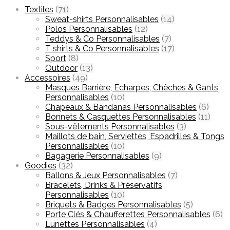
Textiles
(71)
Sweat-shirts Personnalisables
(14)
Polos Personnalisables
(12)
Teddys & Co Personnalisables
(7)
T shirts & Co Personnalisables
(17)
Sport
(8)
Outdoor
(13)
Accessoires
(49)
Masques Barrière, Echarpes, Chèches & Gants
Personnalisables
(10)
Chapeaux & Bandanas Personnalisables
(6)
Bonnets & Casquettes Personnalisables
(11)
Sous-vêtements Personnalisables
(3)
Maillots de bain, Serviettes, Espadrilles & Tongs
Personnalisables
(10)
Bagagerie Personnalisables
(9)
Goodies
(32)
Ballons & Jeux Personnalisables
(7)
Bracelets, Drinks & Préservatifs
Personnalisables
(10)
Briquets & Badges Personnalisables
(5)
Porte Clés & Chaufferettes Personnalisables
(6)
Lunettes Personnalisables
(4)