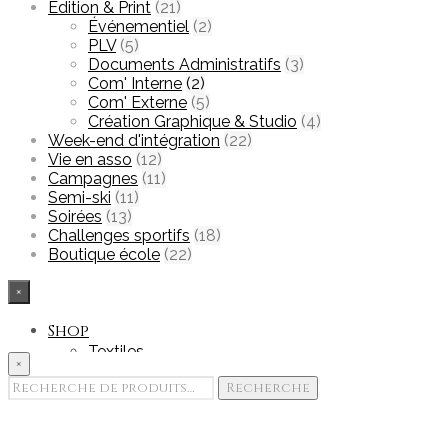
Edition & Print
(21)
Événementiel
(2)
PLV
(5)
Documents Administratifs
(3)
Com' Interne
(2)
Com' Externe
(5)
Création Graphique & Studio
(4)
Week-end d'intégration
(22)
Vie en asso
(12)
Campagnes
(11)
Semi-ski
(11)
Soirées
(13)
Challenges sportifs
(18)
Boutique école
(22)
×
Shop
Textiles
×
Accessoires
Recherche
Recherche
Goodies
pour :
Edition & Print
Portfolio