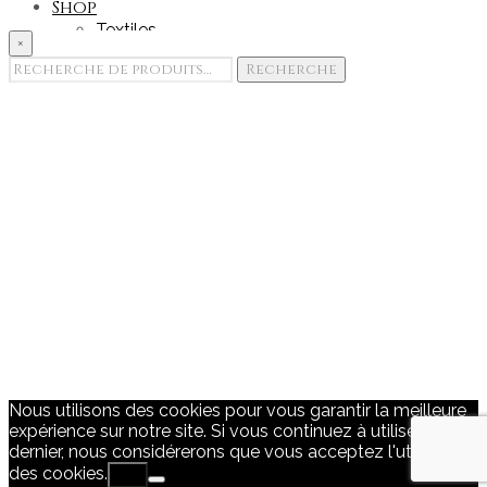
Shop
Textiles
×
Accessoires
Recherche
Recherche
Goodies
pour :
Edition & Print
Portfolio
Showroom
Team
Contact
Nous utilisons des cookies pour vous garantir la meilleure
expérience sur notre site. Si vous continuez à utiliser ce
dernier, nous considérerons que vous acceptez l'utilisation
des cookies.
Ok