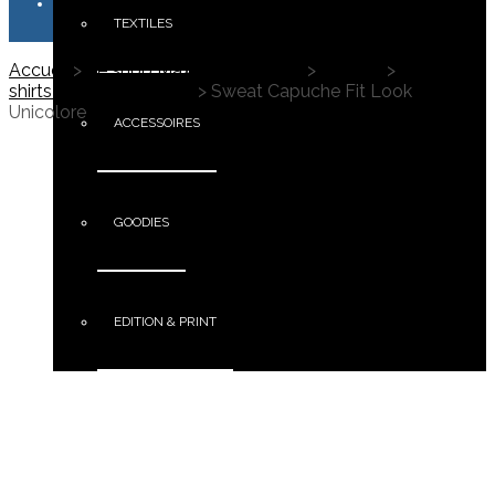
TEXTILES
Accueil
>
Le shop Maximus Campus
>
Textiles
>
Sweat-
shirts Personnalisables
>
Sweat Capuche Fit Look
Unicolore
ACCESSOIRES
GOODIES
EDITION & PRINT
PORTFOLIO