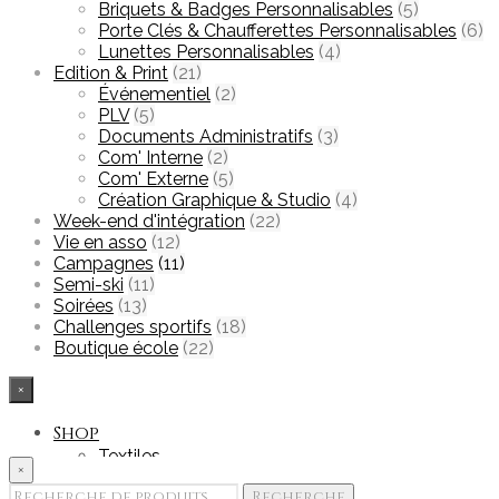
Briquets & Badges Personnalisables
(5)
Porte Clés & Chaufferettes Personnalisables
(6)
Lunettes Personnalisables
(4)
Edition & Print
(21)
Événementiel
(2)
PLV
(5)
Documents Administratifs
(3)
Com' Interne
(2)
Com' Externe
(5)
Création Graphique & Studio
(4)
Week-end d'intégration
(22)
Vie en asso
(12)
Campagnes
(11)
Semi-ski
(11)
Soirées
(13)
Challenges sportifs
(18)
Boutique école
(22)
×
Shop
Textiles
×
Accessoires
Recherche
Recherche
Goodies