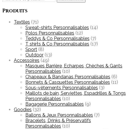
pour :
Produits
Textiles
(71)
Sweat-shirts Personnalisables
(14)
Polos Personnalisables
(12)
Teddys & Co Personnalisables
(7)
T shirts & Co Personnalisables
(17)
Sport
(8)
Outdoor
(13)
Accessoires
(49)
Masques Barrière, Echarpes, Chèches & Gants
Personnalisables
(10)
Chapeaux & Bandanas Personnalisables
(6)
Bonnets & Casquettes Personnalisables
(11)
Sous-vêtements Personnalisables
(3)
Maillots de bain, Serviettes, Espadrilles & Tongs
Personnalisables
(10)
Bagagerie Personnalisables
(9)
Goodies
(32)
Ballons & Jeux Personnalisables
(7)
Bracelets, Drinks & Préservatifs
Personnalisables
(10)