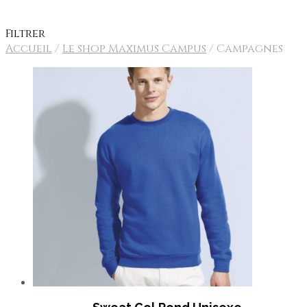
SHOWROOM
Filtrer
Accueil
/
Le shop Maximus Campus
/
Campagnes
TEAM
CONTACT